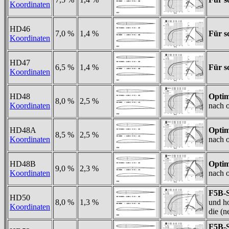
Koordinaten
HD46
7,0 %
1,4 %
Für s
Koordinaten
HD47
6,5 %
1,4 %
Für s
Koordinaten
HD48
Optim
8,0 %
2,5 %
Koordinaten
nach o
HD48A
Optim
8,5 %
2,5 %
Koordinaten
nach o
HD48B
Optim
9,0 %
2,3 %
Koordinaten
nach o
F5B-S
HD50
8,0 %
1,3 %
und ho
Koordinaten
die (
F5B-S