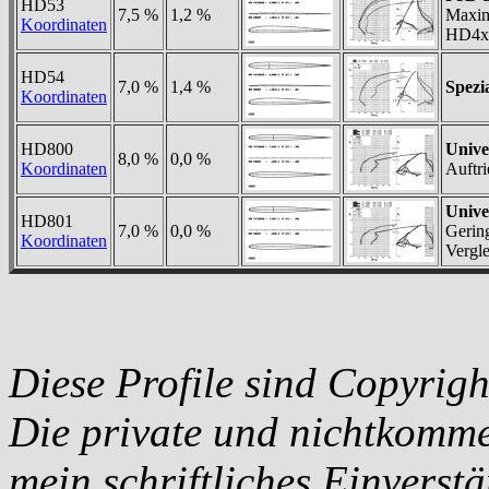
HD53
7,5 %
1,2 %
Maxima
Koordinaten
HD4x-
HD54
7,0 %
1,4 %
Spezi
Koordinaten
HD800
Unive
8,0 %
0,0 %
Koordinaten
Auftri
Unive
HD801
7,0 %
0,0 %
Gerin
Koordinaten
Vergle
Diese Profile sind Copyri
Die private und nichtkommer
mein schriftliches Einverst